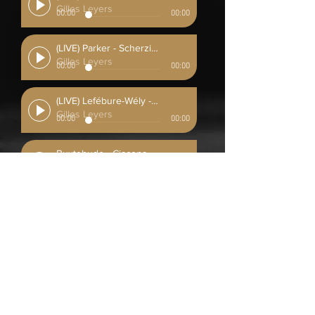
Gilles Leyers
00:00
00:00
(LIVE) Parker - Scherzino op.66 N°3
Gilles Leyers
00:00
00:00
(LIVE) Lefébure-Wély - Choeur de voix humaine
Gilles Leyers
00:00
00:00
Buxtehude - Ciacona BuxWV 160
Gilles Leyers
00:00
00:00
(LIVE) Sweelinck - Mein junges Leben hat ein End
Gilles Leyers
00:00
00:00
Bach - Ach bleib bei uns, Herr Jesu Christ BWV 649
Gilles Leyers
00:00
00:00
Kellner - Was Gott tut, das ist wohlgetan