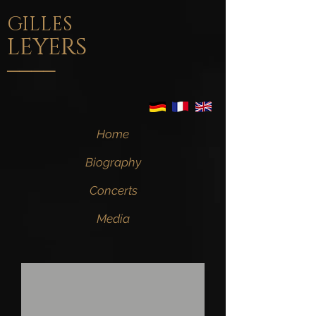
GILLES
LEYERS
____
Home
Biography
Concerts
Media