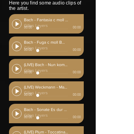
Here you find some audio clips of
the artist.
Bach - Fantasia c moll BWV 537
Gilles Leyers
00:00
00:00
Bach - Fuga c moll BWV 537
Gilles Leyers
00:00
00:00
(LIVE) Bach - Nun komm, der Heiden Heiland
Gilles Leyers
00:00
00:00
(LIVE) Weckmann - Magnificat II. Toni
Gilles Leyers
00:00
00:00
Bach - Sonate Es dur BWV 525
Gilles Leyers
00:00
00:00
(LIVE) Plum - Toccatina (Suite brève)