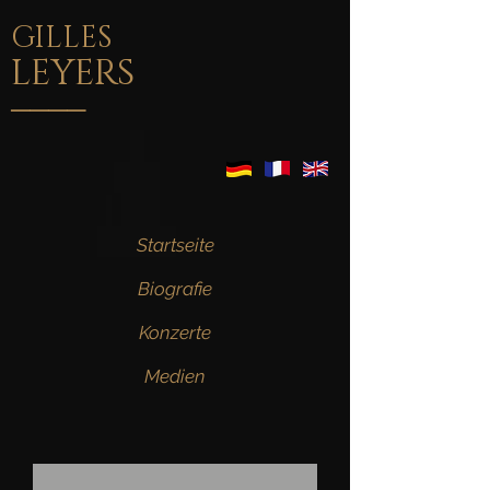
GILLES
LEYERS
____
Startseite
Biografie
Konzerte
Medien